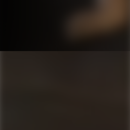
Strategi som driver
digital tillväxt och
affärsnytta