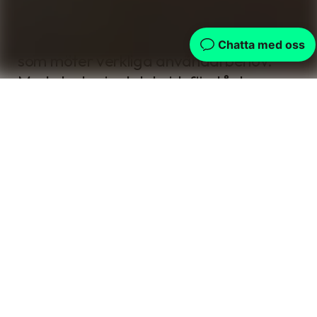
Vi hjälper er att definiera, validera och
lansera digitala produkter och tjänster
som möter verkliga användarbehov.
Med strategi och teknisk förståelse
skapar vi tydliga koncept som kan tas
vidare.
Produktstrategi och färdplan
Definierar produktens vision och skapar
en konkret och genomförbar roadmap
som balanserar affärsmål med
användarnytta.